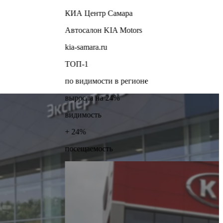
КИА Центр Самара
Автосалон KIA Motors
kia-samara.ru
ТОП-1
по видимости в регионе
выросла на 24%
видимость
+ 24%
посещаемость