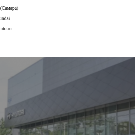
(Самара)
undai
uto.ru