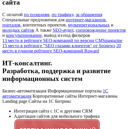
сайта
С оплатой
по позициям
,
по трафику
,
за обращения
Специальные предложения для
интернет-магазинов
,
порталов
, контентных проектов,
мультирегиональных
и
молодых сайтов
А также
SEO-аудит
,
сопровождение проектов
и
консультирование
, вывод из-под фильтров
13 место в рейтинге SEO-компаний по версии CMSmagazine
15 место в рейтинге "SEO глазами клиентов" от Seonews
20
место в едином рейтинге SEO-компаний Ruward
ИТ-консалтинг.
Разработка, поддержка и развитие
информационных систем
Бизнес-автоматизация
Информационные порталы
1С
автоматизация
Корпоративные сайты
Интернет-магазины
Landing page
Сайты на 1С Битрикс
Интеграция сайта с 1С и другими CRM
Адаптация сайтов для мобильного трафика