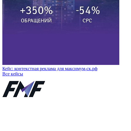
Кейс: контекстная реклама для максимум-ск.рф
Все кейсы