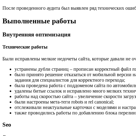
После проведенного аудита был выявлен ряд технических ошиб
Выполненные работы
Внутренняя оптимизация
Технические работы
Были исправлены мелкие недочеты сайта, которые давали не о
устранены дубли страниц – прописан корректный файл rob
было принято решение отказаться от мобильной версии 
задания для специалистов для корректного перехода;
была проведена работа с поддоменом сайта по автомобилям
удалены битые ссылок и исправлено много мелких техни
работы над скоростью сайта – увеличение скорости загру
были настроены мета-теги robots и rel canonical;
отслеживали неактуальные карточки с моделями и настра
также проводились работы по добавлению блока перелин
Seo