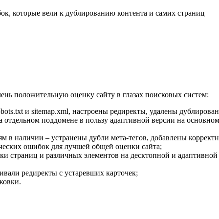
ок, которые вели к дублированию контента и самих страниц
чень положительную оценку сайту в глазах поисковых систем:
ots.txt и sitemap.xml, настроены редиректы, удалены дублирова
на отдельном поддомене в пользу адаптивной версии на основн
 в наличии – устранены дубли мета-тегов, добавлены корректные
ческих ошибок для лучшей общей оценки сайта;
зки страниц и различных элементов на десктопной и адаптивной
ивали редиректы с устаревших карточек;
ковки.